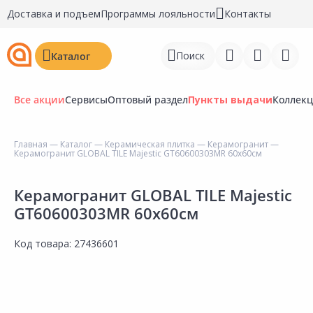
Доставка и подъем
Программы лояльности
Контакты
Поиск
Каталог
Все акции
Сервисы
Оптовый раздел
Пункты выдачи
Коллек
Главная
—
Каталог
—
Керамическая плитка
—
Керамогранит
—
Керамогранит GLOBAL TILE Majestic GT60600303MR 60х60см
Войти
Регистрация
Керамогранит GLOBAL TILE Majestic
GT60600303MR 60х60см
Перейти к сравнению
Код товара:
27436601
Избранное
Недавно просмотренные
товары