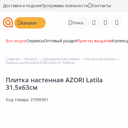
Доставка и подъем
Программы лояльности
Контакты
Поиск
Каталог
Все акции
Сервисы
Оптовый раздел
Пункты выдачи
Коллек
Главная
—
Каталог
—
Керамическая плитка
—
Настенная плитка
—
Плитка настенная AZORI Latila 31,5х63см
Войти
Регистрация
Плитка настенная AZORI Latila
31,5х63см
Перейти к сравнению
Код товара:
27390901
Избранное
Недавно просмотренные
товары