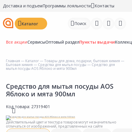
Доставка и подъем
Программы лояльности
Контакты
Поиск
Каталог
Все акции
Сервисы
Оптовый раздел
Пункты выдачи
Коллек
Главная
—
Каталог
—
Товары для дома, подарки, бытовая химия
—
Бытовая химия
—
Средства для мытья посуды
— Средство для
Войти
мытья посуды AOS Яблоко и мята 900мл
Регистрация
Средство для мытья посуды AOS
Яблоко и мята 900мл
Перейти к сравнению
Избранное
Код товара:
27319401
Недавно просмотренные
Действительный цвет и текстура товаров могут незначительно
товары
отличаться от изображений, представленных на сайте