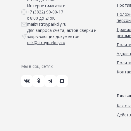
Против
Интернет-магазин:
+7 (3822) 90-00-17
Положе
с 8:00 до 21:00
персон
mail@stroyparkdiy.ru
Правил
Для запроса счета, актов сверки и
рекоме
закрывающих документов
osk@stroyparkdiy.ru
Полити
Удален
Полити
Мы в соц. сетях:
Конта
Пост
Как ст
Дейст