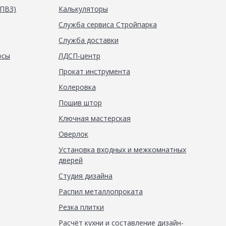
(ПВЗ)
Калькуляторы
Служба сервиса Стройпарка
Служба доставки
осы
ЛДСП-центр
Прокат инструмента
Колеровка
Пошив штор
Ключная мастерская
Оверлок
Установка входных и межкомнатных
дверей
Студия дизайна
Распил металлопроката
Резка плитки
Расчёт кухни и составление дизайн-