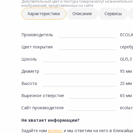
Инженерная электрика
Действительный цвет и текстура товаров могут незначительно
изображений, представленных на сайте
Вентиляция, климатическое оборудование
Характеристики
Описание
Сервисы
Освещение
Отопление, водоснабжение, канализация
Производитель
ECOL
Сантехника, мебель для ванной комнаты
Цвет покрытия
сереб
Сауны и бани
Цоколь
GU5,3
Интерьер, текстиль, камины, оформление
окон, картины
Диаметр
95 мм
Хранение и порядок
Высота
25 мм
Товары для дома, подарки, бытовая химия
Вырезное отверстие
65 мм
Кухни, мойки, смесители, бытовая техника
Сайт производителя
ecola.
Туризм и отдых
Не хватает информации?
Автотовары
Задайте нам
вопрос
и мы ответим на него в ближайше