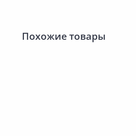
Похожие товары
333.00 ₽
335.00 ₽
за шт
за шт
Код товара:
27290801
Код товара:
27291501
Светильник точечный 
Светильник точечный ECOLA
GX53 H4 Glass хром
GU5.3 MR16 LD7009 Кристалл
прозрачный-хром
В корзину
В корзину