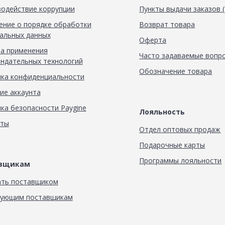
одействие коррупции
Пункты выдачи заказов 
ние о порядке обработки
Возврат товара
альных данных
Оферта
а применения
Часто задаваемые вопр
ндательных технологий
Обозначение товара
ка конфиденциальности
ие аккаунта
ка безопасности Paygine
Лояльность
кты
Отдел оптовых продаж
Подарочные карты
Программы лояльности
авщикам
ать поставщиком
вующим поставщикам