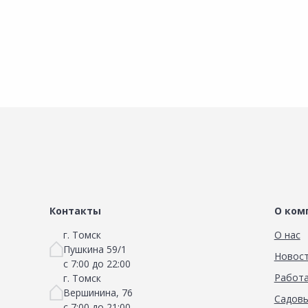
Сравнить
Добавить в Избранное
Наличие на складах
Контакты
О ком
г. Томск
О нас
Пушкина 59/1
Новос
с 7:00 до 22:00
Работа
г. Томск
Вершинина, 76
Садовы
с 7:00 до 21:00