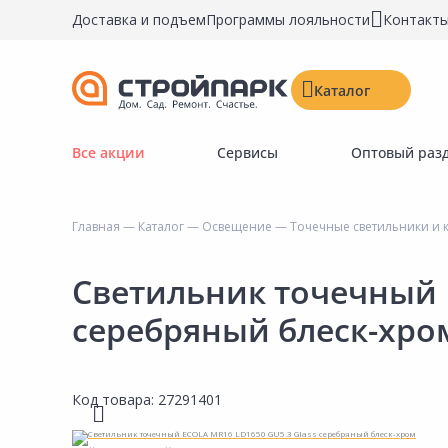
Доставка и подъем
Программы лояльности
Контакт
Каталог
Все акции
Сервисы
Оптовый раз
Строительные материалы
Двери, окна, замки
Главная
—
Каталог
—
Освещение
—
Точечные светильники и
Инструменты и крепёж
Напольные покрытия
Светильник точечный 
Керамическая плитка
серебряный блеск-хро
Обои
Потолочные и стеновые покрытия
Код товара:
27291401
Краски, герметики, пропитки