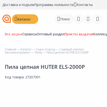
Доставка и подъем
Программы лояльности
Контакты
Поиск
Каталог
Все акции
Сервисы
Оптовый раздел
Пункты выдачи
Коллек
Главная
—
Каталог
—
Сад и огород
—
Садовый электро-
бензоинструмент
—
Пилы
— Пила цепная HUTER ELS-2000P
Войти
Регистрация
Пила цепная HUTER ELS-2000P
Перейти к сравнению
Код товара:
27207301
Избранное
Недавно просмотренные
товары