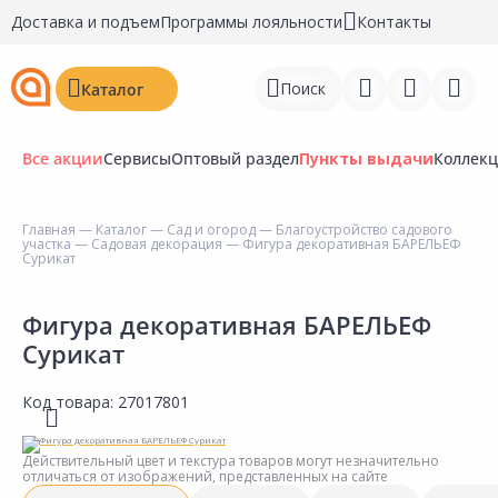
Доставка и подъем
Программы лояльности
Контакты
Поиск
Каталог
Все акции
Сервисы
Оптовый раздел
Пункты выдачи
Коллек
Главная
—
Каталог
—
Сад и огород
—
Благоустройство садового
участка
—
Садовая декорация
— Фигура декоративная БАРЕЛЬЕФ
Войти
Сурикат
Регистрация
Фигура декоративная БАРЕЛЬЕФ
Сурикат
Перейти к сравнению
Избранное
Код товара:
27017801
Недавно просмотренные
Действительный цвет и текстура товаров могут незначительно
товары
отличаться от изображений, представленных на сайте