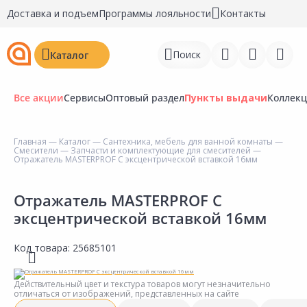
Доставка и подъем
Программы лояльности
Контакты
Поиск
Каталог
Все акции
Сервисы
Оптовый раздел
Пункты выдачи
Коллек
Главная
—
Каталог
—
Сантехника, мебель для ванной комнаты
—
Смесители
—
Запчасти и комплектующие для смесителей
—
Войти
Отражатель MASTERPROF С эксцентрической вставкой 16мм
Регистрация
Отражатель MASTERPROF С
эксцентрической вставкой 16мм
Перейти к сравнению
Избранное
Код товара:
25685101
Недавно просмотренные
Действительный цвет и текстура товаров могут незначительно
товары
отличаться от изображений, представленных на сайте