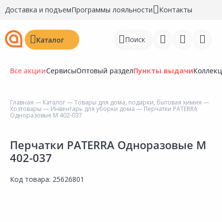
Доставка и подъем
Программы лояльности
Контакты
Поиск
Каталог
Все акции
Сервисы
Оптовый раздел
Пункты выдачи
Коллек
Главная
—
Каталог
—
Товары для дома, подарки, бытовая химия
—
Хозтовары
—
Инвентарь для уборки дома
— Перчатки PATERRA
Войти
Одноразовые М 402-037
Регистрация
Перчатки PATERRA Одноразовые М
402-037
Перейти к сравнению
Избранное
Код товара:
25626801
Недавно просмотренные
товары