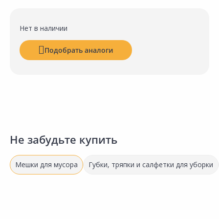
Нет в наличии
Подобрать аналоги
Не забудьте купить
Мешки для мусора
Губки, тряпки и салфетки для уборки
Самая низкая цена
Выгодная цена
145.00 ₽
1
149.00 ₽