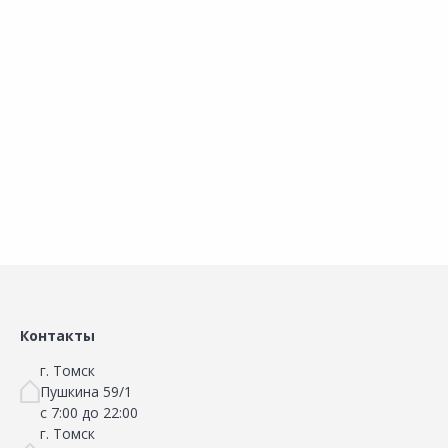
К
Кондиционер для стирки
Кондиционер для стирки
Сравнить
Сравнить
ВЕРНЕЛЬ Ароматерапия+
ВЕРНЕЛЬ Ароматерапия
Ч
Пион и белый чай 870мл
Чарующая ваниль 870мл
Добавить в Избранное
Добавить в Избранное
Наличие на складах
Наличие на складах
В корзину
В корзину
Контакты
г. Томск
Пушкина 59/1
с 7:00 до 22:00
г. Томск