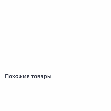
Мешок полипропиленовый
Сравнить
5шт
Добавить в Избранное
Наличие на складах
В корзину
Похожие товары
Акция
*
Акция
*
3
332.00 ₽
-26%
332.00 ₽
-26%
2
244.90 ₽
244.90 ₽
з
за шт
за шт
К
Код товара:
25617101
Код товара:
25616901