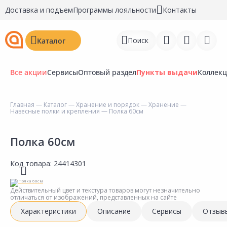
Доставка и подъем
Программы лояльности
Контакты
Поиск
Каталог
Все акции
Сервисы
Оптовый раздел
Пункты выдачи
Коллек
Главная
—
Каталог
—
Хранение и порядок
—
Хранение
—
Навесные полки и крепления
— Полка 60см
Войти
Регистрация
Полка 60см
Перейти к сравнению
Код товара:
24414301
Избранное
Действительный цвет и текстура товаров могут незначительно
отличаться от изображений, представленных на сайте
Недавно просмотренные
Характеристики
Описание
Сервисы
Отзыв
товары