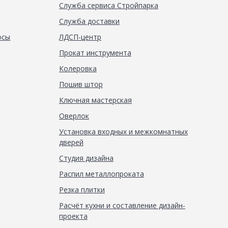
Служба сервиса Стройпарка
Служба доставки
осы
ЛДСП-центр
Прокат инструмента
Колеровка
Пошив штор
Ключная мастерская
Оверлок
Установка входных и межкомнатных
дверей
Студия дизайна
Распил металлопроката
Резка плитки
Расчёт кухни и составление дизайн-
проекта