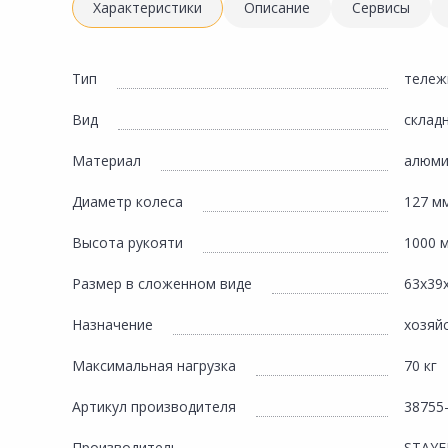
Инженерная электрика
Характеристики
Описание
Сервисы
Вентиляция, климатическое оборудование
Освещение
Тип
тележ
Отопление, водоснабжение, канализация
Вид
склад
Сантехника, мебель для ванной комнаты
Материал
алюми
Сауны и бани
Диаметр колеса
127 м
Интерьер, текстиль, камины, оформление
окон, картины
Высота рукояти
1000 
Хранение и порядок
Размер в сложенном виде
63х39
Товары для дома, подарки, бытовая химия
Назначение
хозяй
Кухни, мойки, смесители, бытовая техника
Максимальная нагрузка
70 кг
Туризм и отдых
Артикул производителя
38755
Автотовары
Производитель
STAYE