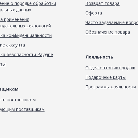
ние о порядке обработки
Возврат товара
альных данных
Оферта
а применения
Часто задаваемые вопр
ндательных технологий
Обозначение товара
ка конфиденциальности
ие аккаунта
ка безопасности Paygine
Лояльность
кты
Отдел оптовых продаж
Подарочные карты
Программы лояльности
авщикам
ать поставщиком
вующим поставщикам