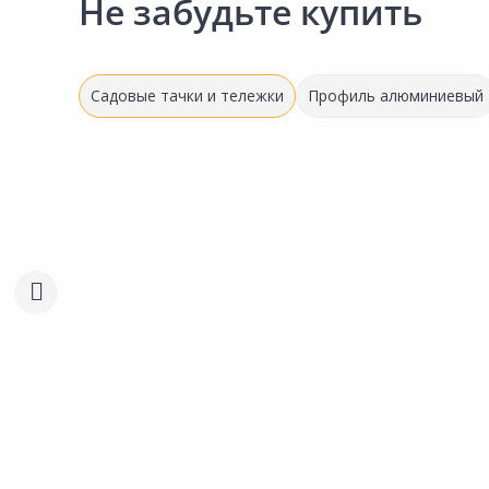
Не забудьте купить
Садовые тачки и тележки
Профиль алюминиевый
1 787.00 ₽
1 219.00 ₽
за шт
за шт
Код товара:
22223901
Код товара:
22223801
Колесо для тачки W13 4,00-6
Колесо для тачки 3,25-8
Сравнить
Сравнить
16мм
Добавить в Избранное
Добавить в Избра
Наличие на складах
Наличие на склада
В корзину
В корзину