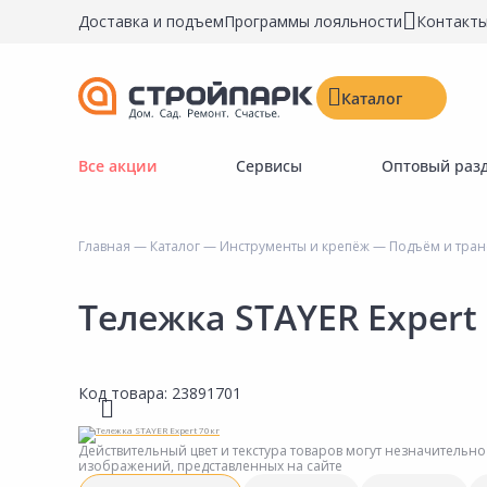
Доставка и подъем
Программы лояльности
Контакт
Каталог
Все акции
Сервисы
Оптовый раз
Строительные материалы
Двери, окна, замки
Главная
—
Каталог
—
Инструменты и крепёж
—
Подъём и тран
Инструменты и крепёж
Напольные покрытия
Тележка STAYER Expert 
Керамическая плитка
Обои
Код товара:
23891701
Потолочные и стеновые покрытия
Краски, герметики, пропитки
Действительный цвет и текстура товаров могут незначительно
изображений, представленных на сайте