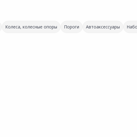
Колеса, колесные опоры
Пороги
Автоаксессуары
Набо
Распродажа!
86.40 ₽
-21%
898.00 ₽
68.00 ₽
за шт
за шт
Код товара:
29678301
Код товара:
35003601
 13"
Колесо воздушное SAKURA
Колесо для тележки 20320-
Сравнить
Сравнить
3.00-8 16
2801 d9см
нное
Добавить в Избранное
Добавить в Избранное
х
Наличие на складах
Наличие на складах
В корзину
В корзину