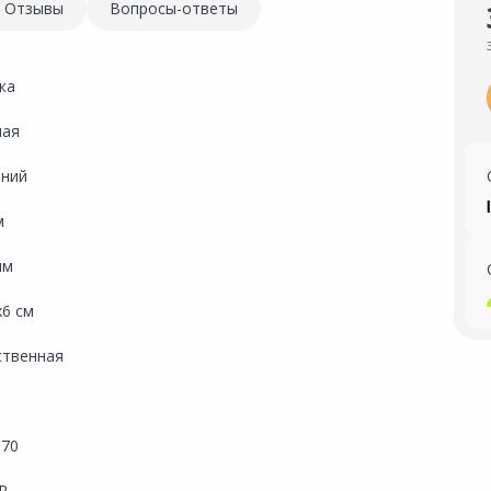
Отзывы
Вопросы-ответы
ка
ная
ний
м
мм
х6 см
ственная
-70
R