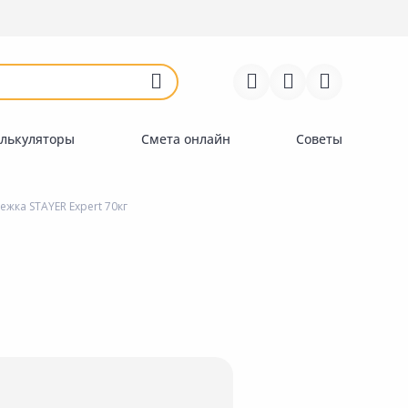
Войти
Регистрация
Перейти к сравнению
Избранное
Недавно просмотренные
товары
лькуляторы
Смета онлайн
Советы
жка STAYER Expert 70кг