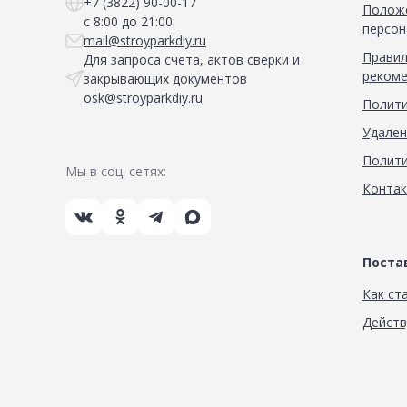
+7 (3822) 90-00-17
Положе
с 8:00 до 21:00
персон
mail@stroyparkdiy.ru
Правил
Для запроса счета, актов сверки и
рекоме
закрывающих документов
osk@stroyparkdiy.ru
Полити
Удален
Полити
Мы в соц. сетях:
Конта
Пост
Как ст
Дейст