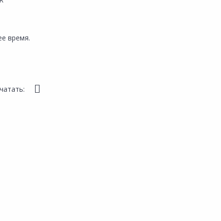
е время.
чатать: