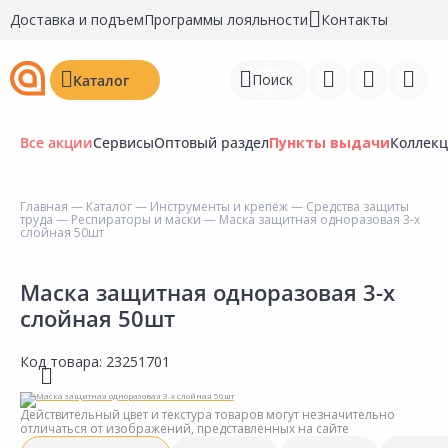
Доставка и подъем
Программы лояльности
Контакты
Поиск
Каталог
Все акции
Сервисы
Оптовый раздел
Пункты выдачи
Коллек
Главная
—
Каталог
—
Инструменты и крепёж
—
Средства защиты
труда
—
Респираторы и маски
— Маска защитная одноразовая 3-х
Войти
слойная 50шт
Регистрация
Маска защитная одноразовая 3-х
слойная 50шт
Перейти к сравнению
Избранное
Код товара:
23251701
Недавно просмотренные
Действительный цвет и текстура товаров могут незначительно
товары
отличаться от изображений, представленных на сайте