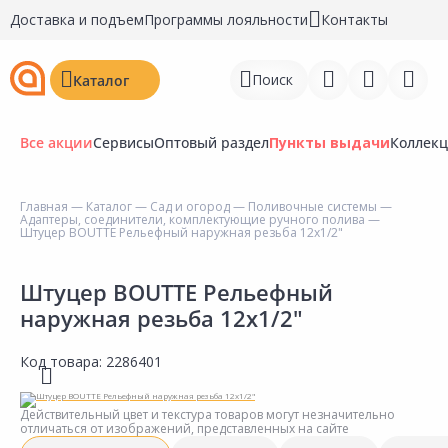
Доставка и подъем
Программы лояльности
Контакты
Поиск
Каталог
Все акции
Сервисы
Оптовый раздел
Пункты выдачи
Коллек
Главная
—
Каталог
—
Сад и огород
—
Поливочные системы
—
Адаптеры, соединители, комплектующие ручного полива
—
Войти
Штуцер BOUTTE Рельефный наружная резьба 12х1/2"
Регистрация
Штуцер BOUTTE Рельефный
наружная резьба 12х1/2"
Перейти к сравнению
Избранное
Код товара:
2286401
Недавно просмотренные
Действительный цвет и текстура товаров могут незначительно
товары
отличаться от изображений, представленных на сайте