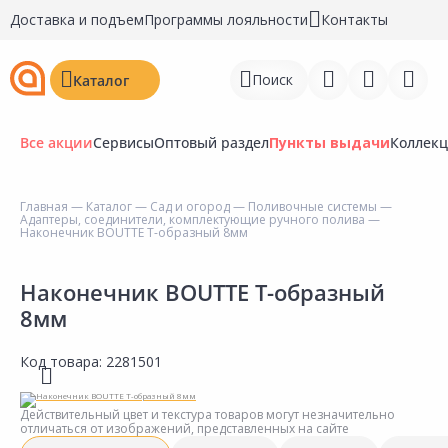
Доставка и подъем
Программы лояльности
Контакты
Поиск
Каталог
Все акции
Сервисы
Оптовый раздел
Пункты выдачи
Коллек
Главная
—
Каталог
—
Сад и огород
—
Поливочные системы
—
Адаптеры, соединители, комплектующие ручного полива
—
Войти
Наконечник BOUTTE T-образный 8мм
Регистрация
Наконечник BOUTTE T-образный
8мм
Перейти к сравнению
Избранное
Код товара:
2281501
Недавно просмотренные
Действительный цвет и текстура товаров могут незначительно
товары
отличаться от изображений, представленных на сайте