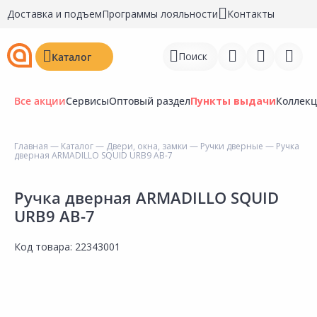
Доставка и подъем
Программы лояльности
Контакты
Поиск
Каталог
Все акции
Сервисы
Оптовый раздел
Пункты выдачи
Коллек
Главная
—
Каталог
—
Двери, окна, замки
—
Ручки дверные
— Ручка
дверная ARMADILLO SQUID URB9 АВ-7
Войти
Регистрация
Ручка дверная ARMADILLO SQUID
URB9 АВ-7
Перейти к сравнению
Код товара:
22343001
Избранное
Недавно просмотренные
товары