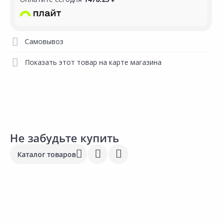
Самовывоз
Показать этот товар на карте магазина
Не забудьте купить
Каталог товаров
Новинка
Новинка
Товар под заказ
Товар под заказ
675.00 ₽
675.00 ₽
1
за шт
за шт
з
Код товара:
22372501
Код товара:
22371401
К