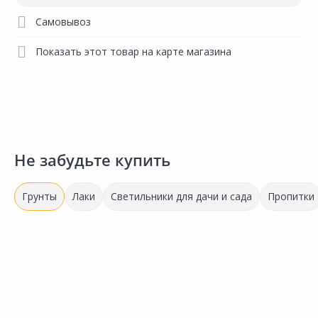
Самовывоз
Показать этот товар на карте магазина
Не забудьте купить
Грунты
Лаки
Светильники для дачи и сада
Пропитки
Выгодная цена
Выгодная цена
865.00 ₽
158.00 ₽
4
за шт
за шт
з
Код товара:
191040
Код товара:
21815901
К