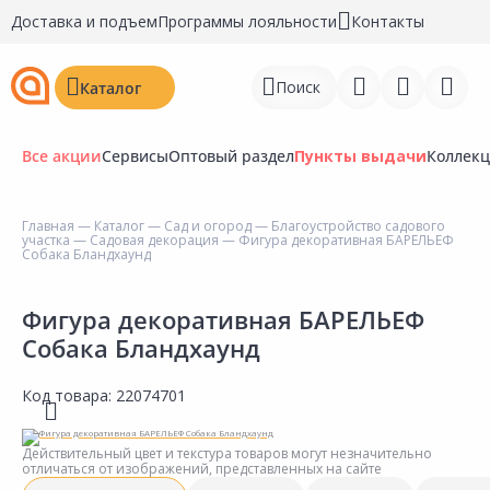
Доставка и подъем
Программы лояльности
Контакты
Поиск
Каталог
Все акции
Сервисы
Оптовый раздел
Пункты выдачи
Коллек
Главная
—
Каталог
—
Сад и огород
—
Благоустройство садового
участка
—
Садовая декорация
— Фигура декоративная БАРЕЛЬЕФ
Войти
Собака Бландхаунд
Регистрация
Фигура декоративная БАРЕЛЬЕФ
Собака Бландхаунд
Перейти к сравнению
Избранное
Код товара:
22074701
Недавно просмотренные
Действительный цвет и текстура товаров могут незначительно
товары
отличаться от изображений, представленных на сайте