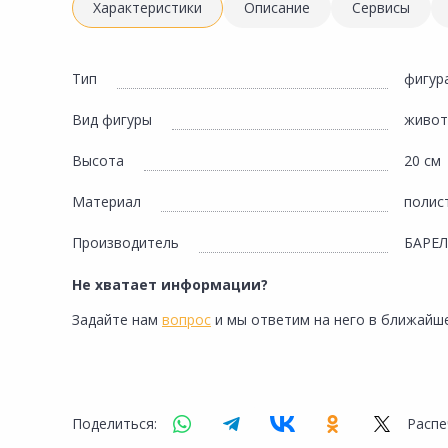
Инженерная электрика
Характеристики
Описание
Сервисы
Вентиляция, климатическое оборудование
Освещение
Тип
фигур
Отопление, водоснабжение, канализация
Вид фигуры
живот
Сантехника, мебель для ванной комнаты
Высота
20 см
Сауны и бани
Материал
полис
Интерьер, текстиль, камины, оформление
окон, картины
Производитель
БАРЕ
Хранение и порядок
Не хватает информации?
Товары для дома, подарки, бытовая химия
Задайте нам
вопрос
и мы ответим на него в ближайше
Кухни, мойки, смесители, бытовая техника
Туризм и отдых
Автотовары
Поделиться:
Распе