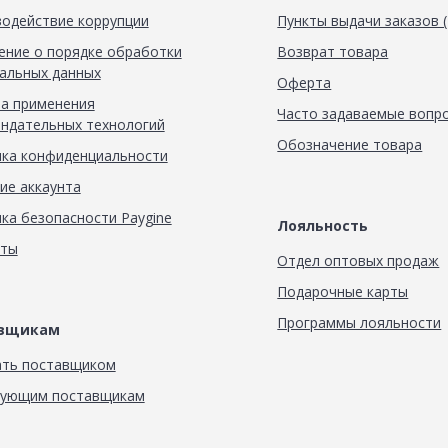
одействие коррупции
Пункты выдачи заказов 
ние о порядке обработки
Возврат товара
альных данных
Оферта
а применения
Часто задаваемые вопр
ндательных технологий
Обозначение товара
ка конфиденциальности
ие аккаунта
ка безопасности Paygine
Лояльность
кты
Отдел оптовых продаж
Подарочные карты
Программы лояльности
авщикам
ать поставщиком
вующим поставщикам