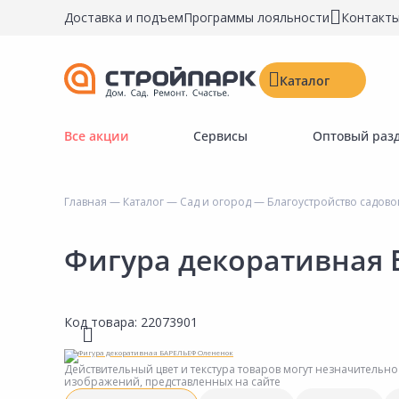
Доставка и подъем
Программы лояльности
Контакт
Каталог
Все акции
Сервисы
Оптовый раз
Строительные материалы
Двери, окна, замки
Главная
—
Каталог
—
Сад и огород
—
Благоустройство садово
Инструменты и крепёж
Напольные покрытия
Фигура декоративная
Керамическая плитка
Обои
Код товара:
22073901
Потолочные и стеновые покрытия
Краски, герметики, пропитки
Действительный цвет и текстура товаров могут незначительно
изображений, представленных на сайте