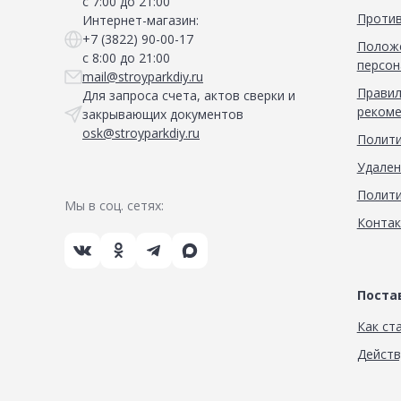
с 7:00 до 21:00
Против
Интернет-магазин:
+7 (3822) 90-00-17
Положе
с 8:00 до 21:00
персон
mail@stroyparkdiy.ru
Правил
Для запроса счета, актов сверки и
рекоме
закрывающих документов
osk@stroyparkdiy.ru
Полити
Удален
Полити
Мы в соц. сетях:
Конта
Пост
Как ст
Дейст