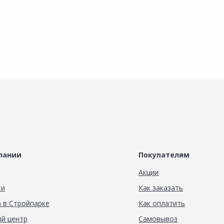
пании
Покупателям
Акции
ти
Как заказать
 в Стройпарке
Как оплатить
й центр
Самовывоз