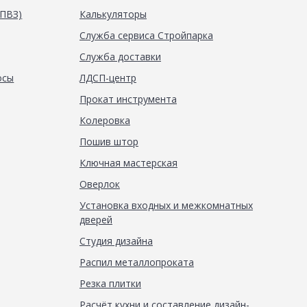
(ПВЗ)
Калькуляторы
Служба сервиса Стройпарка
Служба доставки
осы
ЛДСП-центр
Прокат инструмента
Колеровка
Пошив штор
Ключная мастерская
Оверлок
Установка входных и межкомнатных
дверей
Студия дизайна
Распил металлопроката
Резка плитки
Расчёт кухни и составление дизайн-