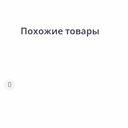
Похожие товары
Распродажа!
Распродажа!
937.00 ₽
-19%
881.00 ₽
-25%
761.00 ₽
665.00 ₽
за шт
за шт
Код товара:
27022701
Код товара:
24552301
Фигура декоративная
Фигура декоративная
БАРЕЛЬЕФ Львенок
БАРЕЛЬЕФ Пара попуга
Сравнить
Сравнить
Добавить в Избранное
Добавить в Избра
Наличие на складах
Наличие на склада
В корзину
В корзину