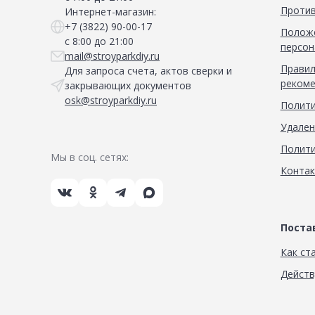
Против
Интернет-магазин:
+7 (3822) 90-00-17
Положе
с 8:00 до 21:00
персон
mail@stroyparkdiy.ru
Правил
Для запроса счета, актов сверки и
рекоме
закрывающих документов
osk@stroyparkdiy.ru
Полити
Удален
Полити
Мы в соц. сетях:
Конта
Пост
Как ст
Дейст