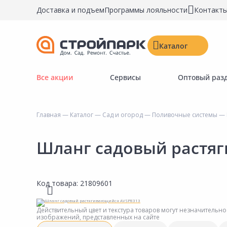
Доставка и подъем
Программы лояльности
Контакт
Каталог
Все акции
Сервисы
Оптовый раз
Строительные материалы
Двери, окна, замки
Главная
—
Каталог
—
Сад и огород
—
Поливочные системы
—
Инструменты и крепёж
Напольные покрытия
Шланг садовый растя
Керамическая плитка
Обои
Код товара:
21809601
Потолочные и стеновые покрытия
Краски, герметики, пропитки
Действительный цвет и текстура товаров могут незначительно
изображений, представленных на сайте