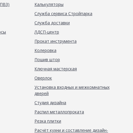
(ПВЗ)
Калькуляторы
Служба сервиса Стройпарка
Служба доставки
осы
ЛДСП-центр
Прокат инструмента
Колеровка
Пошив штор
Ключная мастерская
Оверлок
Установка входных и межкомнатных
дверей
Студия дизайна
Распил металлопроката
Резка плитки
Расчёт кухни и составление дизайн-