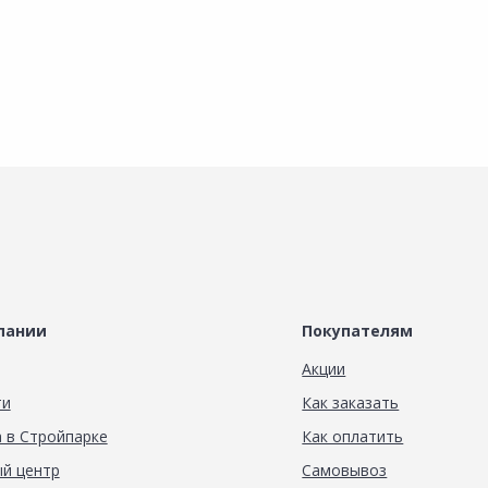
пании
Покупателям
Акции
ти
Как заказать
 в Стройпарке
Как оплатить
й центр
Самовывоз