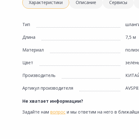
Инженерная электрика
Характеристики
Описание
Сервисы
Вентиляция, климатическое оборудование
Освещение
Тип
шланг
Отопление, водоснабжение, канализация
Длина
7,5 м
Сантехника, мебель для ванной комнаты
Материал
полиэс
Сауны и бани
Цвет
зелён
Интерьер, текстиль, камины, оформление
окон, картины
Производитель
КИТА
Хранение и порядок
Артикул производителя
AVSP8
Товары для дома, подарки, бытовая химия
Не хватает информации?
Кухни, мойки, смесители, бытовая техника
Задайте нам
вопрос
и мы ответим на него в ближайше
Туризм и отдых
Автотовары