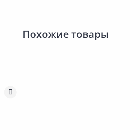
Похожие товары
688.00 ₽
589.00 ₽
за шт
за шт
Код товара:
10247001
Код товара:
21809301
Шланг садовый PARK 13мм
Шланг садовый
20м
растягивающийся AVSP
Сравнить
Сравнить
Добавить в Избранное
Добавить в Избра
Наличие на складах
Наличие на склада
Нет в наличии.
Нет в наличии.
Сообщить о поступлении
Сообщить о поступле