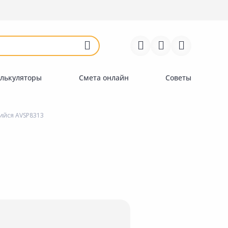
Войти
Регистрация
Перейти к сравнению
Избранное
Недавно просмотренные
товары
лькуляторы
Смета онлайн
Советы
ийся AVSP8313