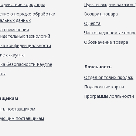
одействие коррупции
Пункты выдачи заказов 
ние о порядке обработки
Возврат товара
альных данных
Оферта
а применения
Часто задаваемые вопр
ндательных технологий
Обозначение товара
ка конфиденциальности
ие аккаунта
ка безопасности Paygine
Лояльность
кты
Отдел оптовых продаж
Подарочные карты
Программы лояльности
авщикам
ать поставщиком
вующим поставщикам