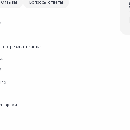
Отзывы
Вопросы-ответы
и
тер, резина, пластик
ый
Й
313
е время.