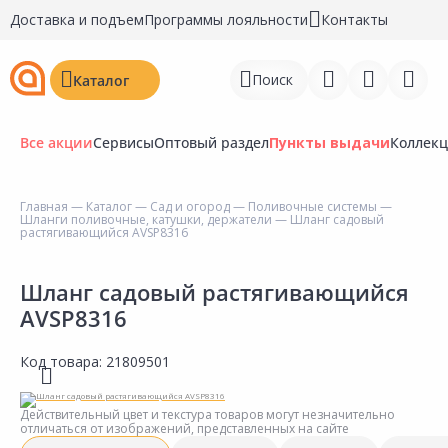
Доставка и подъем
Программы лояльности
Контакты
Поиск
Каталог
Все акции
Сервисы
Оптовый раздел
Пункты выдачи
Коллек
Главная
—
Каталог
—
Сад и огород
—
Поливочные системы
—
Шланги поливочные, катушки, держатели
— Шланг садовый
Войти
растягивающийся AVSP8316
Регистрация
Шланг садовый растягивающийся
AVSP8316
Перейти к сравнению
Избранное
Код товара:
21809501
Недавно просмотренные
Действительный цвет и текстура товаров могут незначительно
товары
отличаться от изображений, представленных на сайте