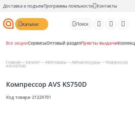
Доставка и подъем
Программы лояльности
Контакты
Поиск
Каталог
Все акции
Сервисы
Оптовый раздел
Пункты выдачи
Коллек
Главная
—
Каталог
—
Автотовары
—
Автоаксессуары
— Компрессор
AVS KS750D
Войти
Регистрация
Компрессор AVS KS750D
Перейти к сравнению
Код товара:
21229701
Избранное
Недавно просмотренные
товары