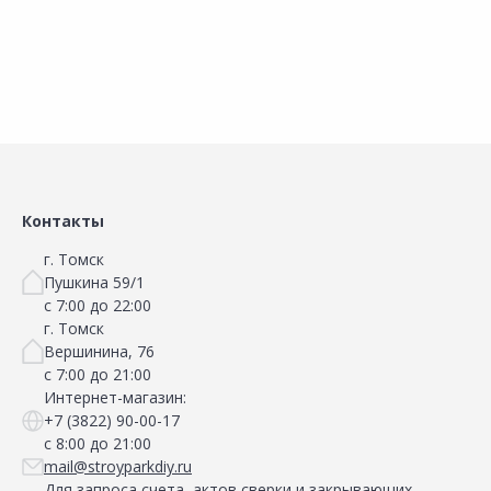
Сравнить
Сравнить
Добавить в Избранное
Добавить в Избранное
Наличие на складах
Наличие на складах
Контакты
г. Томск
Пушкина 59/1
с 7:00 до 22:00
г. Томск
Вершинина, 76
с 7:00 до 21:00
Интернет-магазин:
+7 (3822) 90-00-17
с 8:00 до 21:00
mail@stroyparkdiy.ru
Для запроса счета, актов сверки и закрывающих