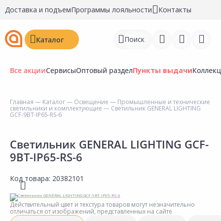
Доставка и подъем
Программы лояльности
Контакты
Поиск
Каталог
Все акции
Сервисы
Оптовый раздел
Пункты выдачи
Коллек
Главная
—
Каталог
—
Освещение
—
Промышленные и технические
светильники и комплектующие
— Светильник GENERAL LIGHTING
Войти
GCF-9BT-IP65-RS-6
Регистрация
Светильник GENERAL LIGHTING GCF-
9BT-IP65-RS-6
Перейти к сравнению
Избранное
Код товара:
20382101
Недавно просмотренные
Действительный цвет и текстура товаров могут незначительно
товары
отличаться от изображений, представленных на сайте