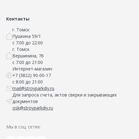
Сравнить
Сравнить
Добавить в Избранное
Добавить в Избранное
Наличие на складах
Наличие на складах
Контакты
г. Томск
Пушкина 59/1
с 7:00 до 22:00
г. Томск
Вершинина, 76
с 7:00 до 21:00
Интернет-магазин:
+7 (3822) 90-00-17
с 8:00 до 21:00
mail@stroyparkdiy.ru
Для запроса счета, актов сверки и закрывающих
документов
osk@stroyparkdiy.ru
Мы в соц. сетях: