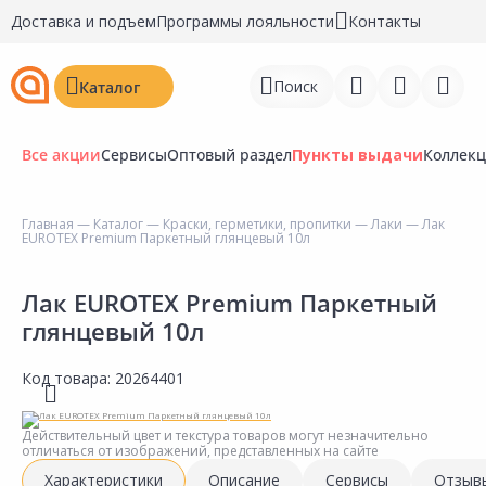
Доставка и подъем
Программы лояльности
Контакты
Поиск
Каталог
Все акции
Сервисы
Оптовый раздел
Пункты выдачи
Коллек
Главная
—
Каталог
—
Краски, герметики, пропитки
—
Лаки
— Лак
EUROTEX Premium Паркетный глянцевый 10л
Войти
Регистрация
Лак EUROTEX Premium Паркетный
глянцевый 10л
Перейти к сравнению
Код товара:
20264401
Избранное
Недавно просмотренные
Действительный цвет и текстура товаров могут незначительно
отличаться от изображений, представленных на сайте
товары
Характеристики
Описание
Сервисы
Отзыв