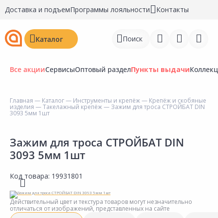
Доставка и подъем
Программы лояльности
Контакты
Поиск
Каталог
Все акции
Сервисы
Оптовый раздел
Пункты выдачи
Коллек
Главная
—
Каталог
—
Инструменты и крепёж
—
Крепёж и скобяные
изделия
—
Такелажный крепёж
— Зажим для троса СТРОЙБАТ DIN
Войти
3093 5мм 1шт
Регистрация
Зажим для троса СТРОЙБАТ DIN
3093 5мм 1шт
Перейти к сравнению
Избранное
Код товара:
19931801
Недавно просмотренные
Действительный цвет и текстура товаров могут незначительно
товары
отличаться от изображений, представленных на сайте