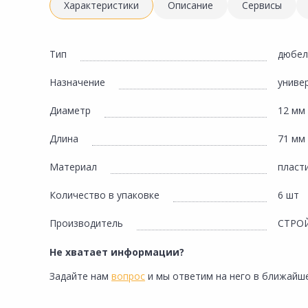
Инженерная электрика
Характеристики
Описание
Сервисы
Вентиляция, климатическое оборудование
Освещение
Тип
дюбел
Отопление, водоснабжение, канализация
Назначение
униве
Сантехника, мебель для ванной комнаты
Диаметр
12 мм
Сауны и бани
Длина
71 мм
Интерьер, текстиль, камины, оформление
окон, картины
Материал
пласт
Хранение и порядок
Количество в упаковке
6 шт
Товары для дома, подарки, бытовая химия
Производитель
СТРО
Кухни, мойки, смесители, бытовая техника
Не хватает информации?
Туризм и отдых
Задайте нам
вопрос
и мы ответим на него в ближайше
Автотовары