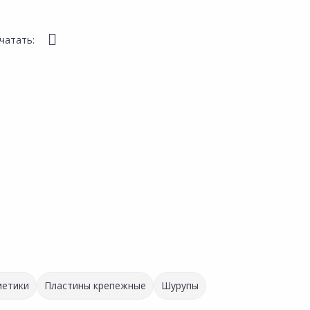
чатать:
метики
Пластины крепежные
Шурупы