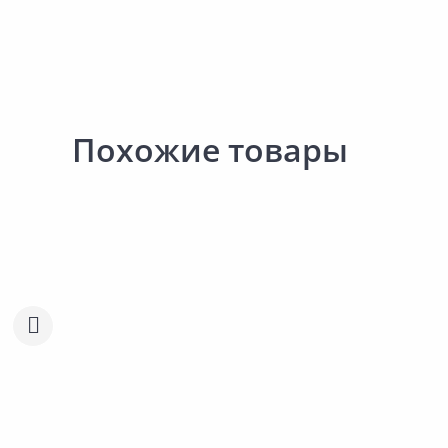
Похожие товары
Выгодная цена
Выгодная цена
47.36 ₽
49.57 ₽
за упак
за упак
Код товара:
19926601
Код товара:
15700501
Дюбель универсальный
Дюбель универсальный
Сравнить
Сравнить
СТРОЙБАТ 6х52 20шт
СТРОЙБАТ 6х52 8шт
Добавить в Избранное
Добавить в Избра
Наличие на складах
Наличие на склада
В корзину
В корзину