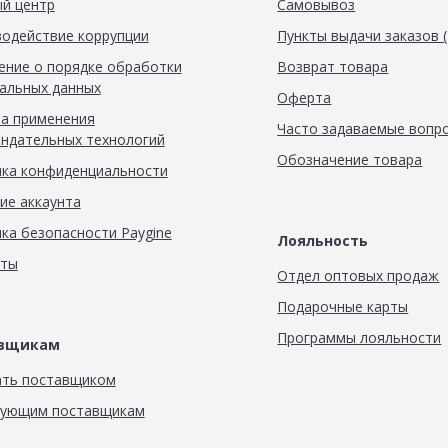
й центр
Самовывоз
одействие коррупции
Пункты выдачи заказов 
ние о порядке обработки
Возврат товара
альных данных
Оферта
а применения
Часто задаваемые вопр
ндательных технологий
Обозначение товара
ка конфиденциальности
ие аккаунта
ка безопасности Paygine
Лояльность
кты
Отдел оптовых продаж
Подарочные карты
Программы лояльности
авщикам
ать поставщиком
вующим поставщикам