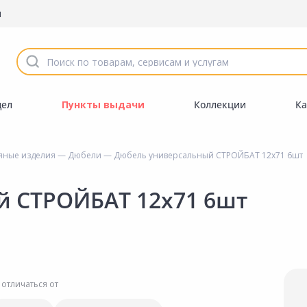
ы
дел
Пункты выдачи
Коллекции
Ка
яные изделия
—
Дюбели
— Дюбель универсальный СТРОЙБАТ 12х71 6шт
й СТРОЙБАТ 12х71 6шт
 отличаться от