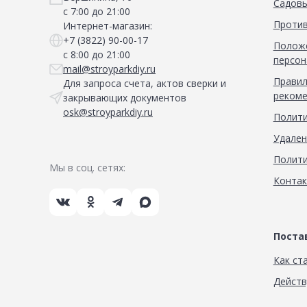
Садовы
с 7:00 до 21:00
Против
Интернет-магазин:
+7 (3822) 90-00-17
Положе
с 8:00 до 21:00
персон
mail@stroyparkdiy.ru
Правил
Для запроса счета, актов сверки и
рекоме
закрывающих документов
osk@stroyparkdiy.ru
Полити
Удален
Полити
Мы в соц. сетях:
Конта
Пост
Как ст
Дейст