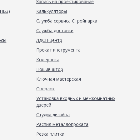
Запись на проектирование
(ПВЗ)
Калькуляторы
Служба сервиса Стройпарка
Служба доставки
осы
ЛДСП-центр
Прокат инструмента
Колеровка
Пошив штор
Ключная мастерская
Оверлок
Установка входных и межкомнатных
дверей
Студия дизайна
Распил металлопроката
Резка плитки