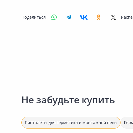
Сад и огород
Поделиться:
Распе
Не забудьте купить
Пистолеты для герметика и монтажной пены
Гер