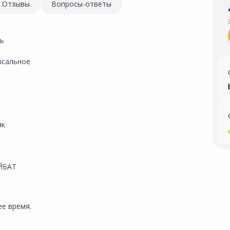
Отзывы
Вопросы-ответы
ь
рсальное
ик
ЙБАТ
е время.