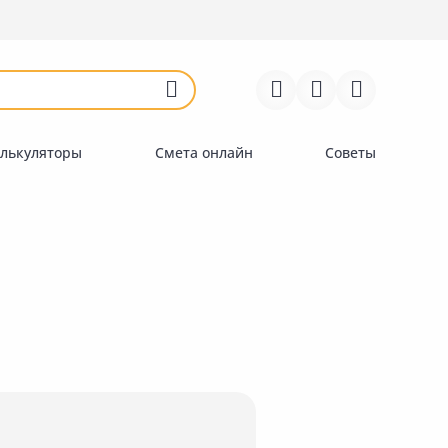
Войти
Регистрация
Перейти к сравнению
Избранное
Недавно просмотренные
товары
лькуляторы
Смета онлайн
Советы