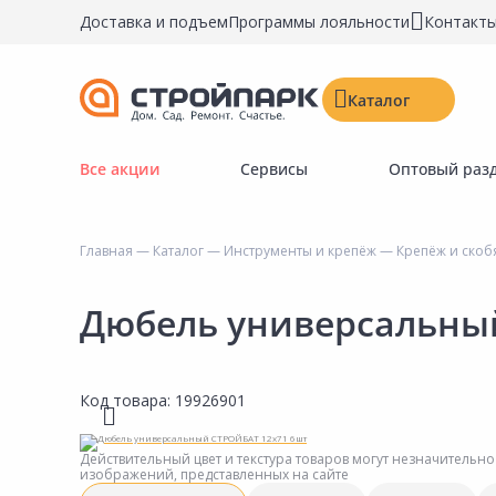
Доставка и подъем
Программы лояльности
Контакт
Каталог
Все акции
Сервисы
Оптовый раз
Строительные материалы
Двери, окна, замки
Главная
—
Каталог
—
Инструменты и крепёж
—
Крепёж и скоб
Инструменты и крепёж
Напольные покрытия
Дюбель универсальны
Керамическая плитка
Обои
Код товара:
19926901
Потолочные и стеновые покрытия
Краски, герметики, пропитки
Действительный цвет и текстура товаров могут незначительно
изображений, представленных на сайте