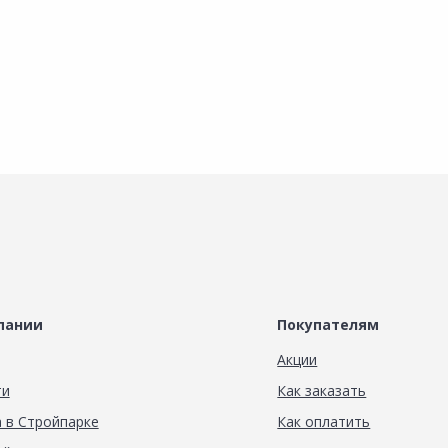
пании
Покупателям
Акции
ти
Как заказать
 в Стройпарке
Как оплатить