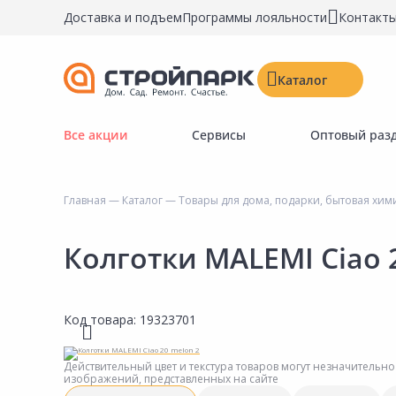
Доставка и подъем
Программы лояльности
Контакт
Каталог
Все акции
Сервисы
Оптовый раз
Строительные материалы
Двери, окна, замки
Главная
—
Каталог
—
Товары для дома, подарки, бытовая хим
Инструменты и крепёж
Напольные покрытия
Колготки MALEMI Ciao 
Керамическая плитка
Обои
Код товара:
19323701
Потолочные и стеновые покрытия
Краски, герметики, пропитки
Действительный цвет и текстура товаров могут незначительно
изображений, представленных на сайте