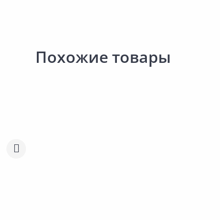
Похожие товары
Распродажа!
Распродажа!
181.00 ₽
-25%
181.00 ₽
-25%
135.00 ₽
135.00 ₽
за шт
за шт
Код товара:
19323901
Код товара:
19323801
Колготки MALEMI Ciao 20
Колготки MALEMI Ciao 
melon 4
melon 3
Сравнить
Сравнить
Добавить в Избранное
Добавить в Избра
Наличие на складах
Наличие на склада
В корзину
В корзину