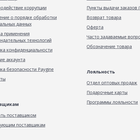
одействие коррупции
Пункты выдачи заказов 
ние о порядке обработки
Возврат товара
альных данных
Оферта
а применения
Часто задаваемые вопр
ндательных технологий
Обозначение товара
ка конфиденциальности
ие аккаунта
ка безопасности Paygine
Лояльность
кты
Отдел оптовых продаж
Подарочные карты
Программы лояльности
авщикам
ать поставщиком
вующим поставщикам