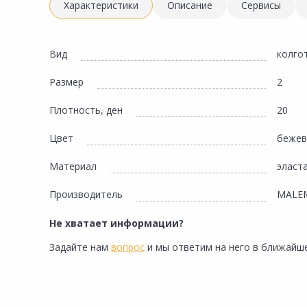
Инженерная электрика
Характеристики
Описание
Сервисы
Вентиляция, климатическое оборудование
Освещение
Вид
колго
Отопление, водоснабжение, канализация
Размер
2
Сантехника, мебель для ванной комнаты
Плотность, ден
20
Сауны и бани
Цвет
беже
Интерьер, текстиль, камины, оформление
окон, картины
Материал
эласт
Хранение и порядок
Производитель
MALE
Товары для дома, подарки, бытовая химия
Не хватает информации?
Кухни, мойки, смесители, бытовая техника
Задайте нам
вопрос
и мы ответим на него в ближайше
Туризм и отдых
Автотовары