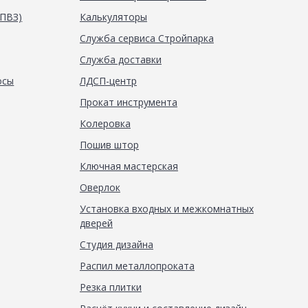
(ПВЗ)
Калькуляторы
Служба сервиса Стройпарка
Служба доставки
осы
ЛДСП-центр
Прокат инструмента
Колеровка
Пошив штор
Ключная мастерская
Оверлок
Установка входных и межкомнатных
дверей
Студия дизайна
Распил металлопроката
Резка плитки