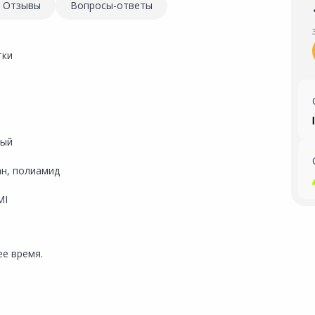
Отзывы
Вопросы-ответы
тки
вый
ан, полиамид
MI
е время.