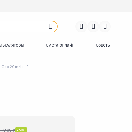
Войти
Регистрация
Перейти к сравнению
Избранное
Недавно просмотренные
товары
лькуляторы
Смета онлайн
Советы
 Ciao 20 melon 2
177.00 ₽
-24%