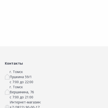
В корзину
В корзину
Сравнить
Сравнить
Добавить в Избранное
Добавить в Избранное
Наличие на складах
Наличие на складах
Контакты
г. Томск
Пушкина 59/1
с 7:00 до 22:00
г. Томск
Вершинина, 76
с 7:00 до 21:00
Интернет-магазин:
+7 (3822) 90-00-17