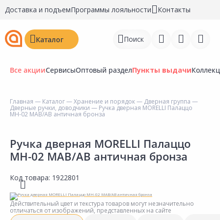
Доставка и подъем
Программы лояльности
Контакты
Поиск
Каталог
Все акции
Сервисы
Оптовый раздел
Пункты выдачи
Коллек
Главная
—
Каталог
—
Хранение и порядок
—
Дверная группа
—
Дверные ручки, доводчики
— Ручка дверная MORELLI Палаццо
Войти
МН-02 MAB/AB античная бронза
Регистрация
Ручка дверная MORELLI Палаццо
МН-02 MAB/AB античная бронза
Перейти к сравнению
Избранное
Код товара:
1922801
Недавно просмотренные
Действительный цвет и текстура товаров могут незначительно
товары
отличаться от изображений, представленных на сайте