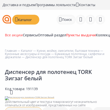
Доставка и подъем
Программы лояльности
Контакты
Поиск
Каталог
Все акции
Сервисы
Оптовый раздел
Пункты выдачи
Коллек
Главная
—
Каталог
—
Кухни, мойки, смесители, бытовая техника
—
Кухонные аксессуары и посуда
—
Бумажные полотенца, салфетки и
Войти
держатели
— Диспенсер для полотенец TORK Зигзаг белый
Регистрация
Диспенсер для полотенец TORK
Зигзаг белый
Перейти к сравнению
Избранное
Код товара:
191139
Недавно просмотренные
Действительный цвет и текстура товаров могут незначительно
товары
отличаться от изображений, представленных на сайте