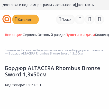
Доставка и подъем
Программы лояльности
Контакты
Поиск
Каталог
Все акции
Сервисы
Оптовый раздел
Пункты выдачи
Коллек
Главная
—
Каталог
—
Керамическая плитка
—
Бордюры и плинтуса
— Бордюр ALTACERA Rhombus Bronze Sword 1,3х50см
Войти
Регистрация
Бордюр ALTACERA Rhombus Bronze
Sword 1,3х50см
Перейти к сравнению
Код товара:
18961801
Избранное
Недавно просмотренные
товары