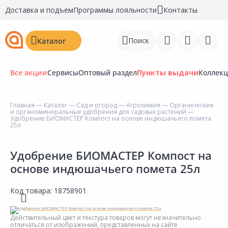
Доставка и подъем
Программы лояльности
Контакты
Поиск
Каталог
Все акции
Сервисы
Оптовый раздел
Пункты выдачи
Коллек
Главная
—
Каталог
—
Сад и огород
—
Агрохимия
—
Органические
и органоминеральные удобрения для садовых растений
—
Войти
Удобрение БИОМАСТЕР Компост на основе индюшачьего помета
25л
Регистрация
Удобрение БИОМАСТЕР Компост на
Перейти к сравнению
основе индюшачьего помета 25л
Избранное
Код товара:
18758901
Недавно просмотренные
товары
Действительный цвет и текстура товаров могут незначительно
отличаться от изображений, представленных на сайте