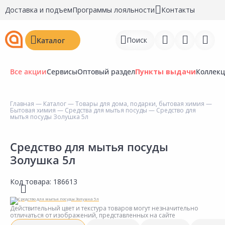
Доставка и подъем
Программы лояльности
Контакты
Поиск
Каталог
Все акции
Сервисы
Оптовый раздел
Пункты выдачи
Коллек
Главная
—
Каталог
—
Товары для дома, подарки, бытовая химия
—
Бытовая химия
—
Средства для мытья посуды
— Средство для
Войти
мытья посуды Золушка 5л
Регистрация
Средство для мытья посуды
Золушка 5л
Перейти к сравнению
Избранное
Код товара:
186613
Недавно просмотренные
Действительный цвет и текстура товаров могут незначительно
товары
отличаться от изображений, представленных на сайте