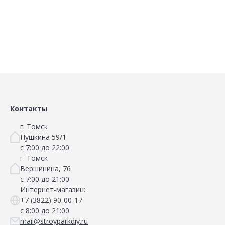
В корзину
В корзину
Сравнить
Сравнить
Добавить в Избранное
Добавить в Избранное
Наличие на складах
Наличие на складах
Контакты
г. Томск
Пушкина 59/1
с 7:00 до 22:00
г. Томск
Вершинина, 76
с 7:00 до 21:00
Интернет-магазин:
+7 (3822) 90-00-17
с 8:00 до 21:00
mail@stroyparkdiy.ru