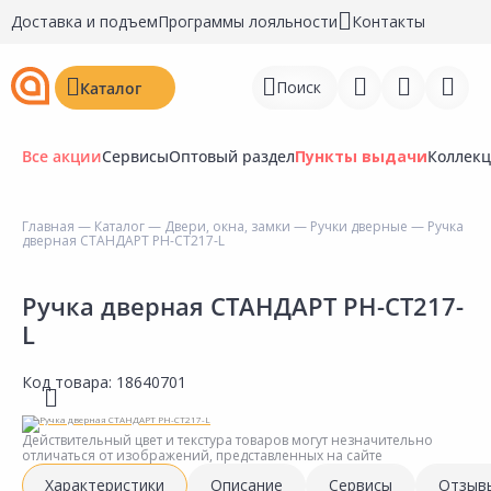
Доставка и подъем
Программы лояльности
Контакты
Поиск
Каталог
Все акции
Сервисы
Оптовый раздел
Пункты выдачи
Коллек
Главная
—
Каталог
—
Двери, окна, замки
—
Ручки дверные
— Ручка
дверная СТАНДАРТ РН-СТ217-L
Войти
Регистрация
Ручка дверная СТАНДАРТ РН-СТ217-
L
Перейти к сравнению
Код товара:
18640701
Избранное
Недавно просмотренные
Действительный цвет и текстура товаров могут незначительно
отличаться от изображений, представленных на сайте
товары
Характеристики
Описание
Сервисы
Отзыв