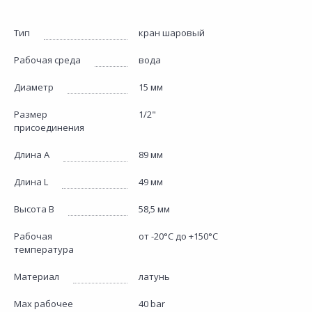
Тип
кран шаровый
Рабочая среда
вода
Диаметр
15 мм
Размер
1/2"
присоединения
Длина А
89 мм
Длина L
49 мм
Высота В
58,5 мм
Рабочая
от -20°С до +150°С
температура
Материал
латунь
Max рабочее
40 bar