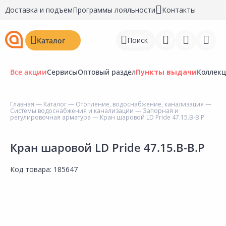
Доставка и подъем
Программы лояльности
Контакты
Поиск
Каталог
Все акции
Сервисы
Оптовый раздел
Пункты выдачи
Коллек
Главная
—
Каталог
—
Отопление, водоснабжение, канализация
—
Системы водоснабжения и канализации
—
Запорная и
Войти
регулировочная арматура
— Кран шаровой LD Pride 47.15.В-В.Р
Регистрация
Кран шаровой LD Pride 47.15.В-В.Р
Перейти к сравнению
Код товара:
185647
Избранное
Недавно просмотренные
товары