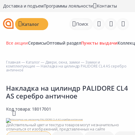
Доставка и подъем
Программы лояльности
Контакты
Поиск
Каталог
Все акции
Сервисы
Оптовый раздел
Пункты выдачи
Коллек
Главная
—
Каталог
—
Двери, окна, замки
—
Замки и
комплектующие
— Накладка на цилиндр PALIDORE CL4 AS серебро
Войти
античное
Регистрация
Накладка на цилиндр PALIDORE CL4
AS серебро античное
Перейти к сравнению
Избранное
Код товара:
18017001
Недавно просмотренные
Действительный цвет и текстура товаров могут незначительно
товары
отличаться от изображений, представленных на сайте