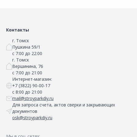
Сравнить
Сравнить
Добавить в Избранное
Добавить в Избранное
Наличие на складах
Наличие на складах
Контакты
г. Томск
Пушкина 59/1
с 7:00 до 22:00
г. Томск
Вершинина, 76
с 7:00 до 21:00
Интернет-магазин:
+7 (3822) 90-00-17
с 8:00 до 21:00
mail@stroyparkdiy.ru
Для запроса счета, актов сверки и закрывающих
документов
osk@stroyparkdiy.ru
Мы в соц. сетях: