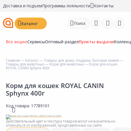
Доставка и подъем
Программы лояльности
Контакты
Поиск
Каталог
Все акции
Сервисы
Оптовый раздел
Пункты выдачи
Коллек
Главная
—
Каталог
—
Товары для дома, подарки, бытовая химия
—
Товары для животных
—
Корм для животных
— Корм для кошек
Войти
ROYAL CANIN Sphynx 400г
Регистрация
Корм для кошек ROYAL CANIN
Sphynx 400г
Перейти к сравнению
Избранное
Код товара:
17789101
Недавно просмотренные
Действительный цвет и текстура товаров могут незначительно
товары
отличаться от изображений, представленных на сайте