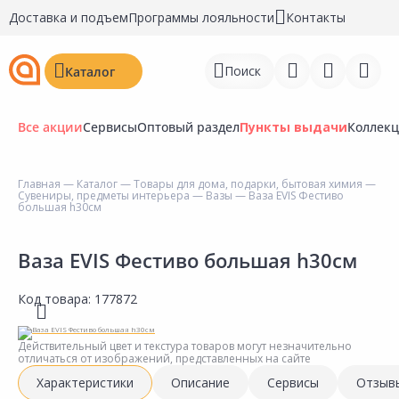
Доставка и подъем
Программы лояльности
Контакты
Поиск
Каталог
Все акции
Сервисы
Оптовый раздел
Пункты выдачи
Коллек
Главная
—
Каталог
—
Товары для дома, подарки, бытовая химия
—
Сувениры, предметы интерьера
—
Вазы
— Ваза EVIS Фестиво
Войти
большая h30см
Регистрация
Ваза EVIS Фестиво большая h30см
Перейти к сравнению
Код товара:
177872
Избранное
Действительный цвет и текстура товаров могут незначительно
Недавно просмотренные
отличаться от изображений, представленных на сайте
товары
Характеристики
Описание
Сервисы
Отзыв