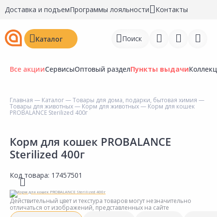
Доставка и подъем
Программы лояльности
Контакты
Поиск
Каталог
Все акции
Сервисы
Оптовый раздел
Пункты выдачи
Коллек
Главная
—
Каталог
—
Товары для дома, подарки, бытовая химия
—
Товары для животных
—
Корм для животных
— Корм для кошек
Войти
PROBALANCE Sterilized 400г
Регистрация
Корм для кошек PROBALANCE
Sterilized 400г
Перейти к сравнению
Избранное
Код товара:
17457501
Недавно просмотренные
Действительный цвет и текстура товаров могут незначительно
товары
отличаться от изображений, представленных на сайте