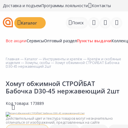
Доставка и подъем
Программы лояльности
Контакты
Поиск
Каталог
Все акции
Сервисы
Оптовый раздел
Пункты выдачи
Коллек
Главная
—
Каталог
—
Инструменты и крепёж
—
Крепёж и скобяные
изделия
—
Хомуты, скобы
— Хомут обжимной СТРОЙБАТ Бабочка
Войти
D30-45 нержавеющий 2шт
Регистрация
Хомут обжимной СТРОЙБАТ
Бабочка D30-45 нержавеющий 2шт
Перейти к сравнению
Избранное
Код товара:
173889
Недавно просмотренные
Действительный цвет и текстура товаров могут незначительно
товары
отличаться от изображений, представленных на сайте