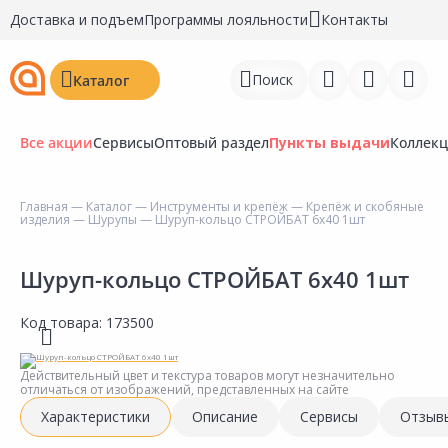
Доставка и подъем
Программы лояльности
Контакты
Поиск
Каталог
Все акции
Сервисы
Оптовый раздел
Пункты выдачи
Коллек
Главная
—
Каталог
—
Инструменты и крепёж
—
Крепёж и скобяные
изделия
—
Шурупы
— Шуруп-кольцо СТРОЙБАТ 6х40 1шт
Войти
Регистрация
Шуруп-кольцо СТРОЙБАТ 6х40 1шт
Перейти к сравнению
Код товара:
173500
Избранное
Действительный цвет и текстура товаров могут незначительно
отличаться от изображений, представленных на сайте
Недавно просмотренные
Характеристики
Описание
Сервисы
Отзыв
товары