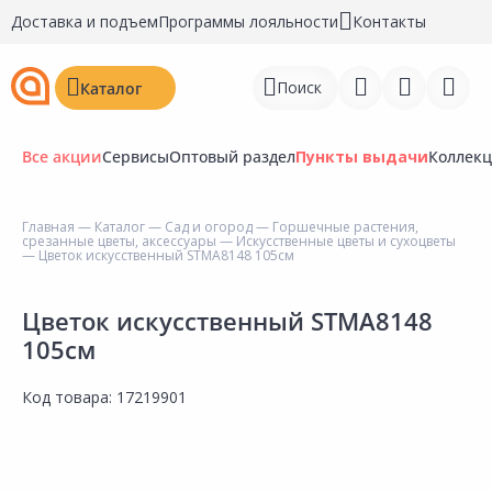
Доставка и подъем
Программы лояльности
Контакты
Поиск
Каталог
Все акции
Сервисы
Оптовый раздел
Пункты выдачи
Коллек
Главная
—
Каталог
—
Сад и огород
—
Горшечные растения,
срезанные цветы, аксессуары
—
Искусственные цветы и сухоцветы
Войти
— Цветок искусственный STMA8148 105см
Регистрация
Цветок искусственный STMA8148
105см
Перейти к сравнению
Избранное
Код товара:
17219901
Недавно просмотренные
товары