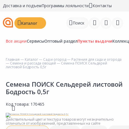
Доставка и подъем
Программы лояльности
Контакты
Поиск
Каталог
Все акции
Сервисы
Оптовый раздел
Пункты выдачи
Коллек
Главная
—
Каталог
—
Сад и огород
—
Растения для сада и огорода
—
Семена и рассада овощей
— Семена ПОИСК Сельдерей
Войти
листовой Бодрость 0,5г
Регистрация
Семена ПОИСК Сельдерей листовой
Бодрость 0,5г
Перейти к сравнению
Избранное
Код товара:
170465
Недавно просмотренные
Действительный цвет и текстура товаров могут незначительно
товары
отличаться от изображений, представленных на сайте