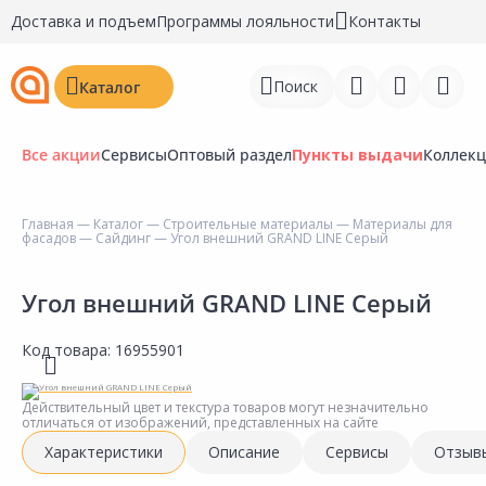
Доставка и подъем
Программы лояльности
Контакты
Поиск
Каталог
Все акции
Сервисы
Оптовый раздел
Пункты выдачи
Коллек
Главная
—
Каталог
—
Строительные материалы
—
Материалы для
фасадов
—
Сайдинг
— Угол внешний GRAND LINE Серый
Войти
Регистрация
Угол внешний GRAND LINE Серый
Перейти к сравнению
Код товара:
16955901
Избранное
Действительный цвет и текстура товаров могут незначительно
отличаться от изображений, представленных на сайте
Недавно просмотренные
Характеристики
Описание
Сервисы
Отзыв
товары