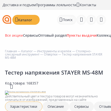
Доставка и подъем
Программы лояльности
Контакты
Поиск
Каталог
Все акции
Сервисы
Оптовый раздел
Пункты выдачи
Коллек
Главная
—
Каталог
—
Инструменты и крепёж
—
Столярно-
слесарный инструмент
—
Отвёртки
— Тестер напряжения STAYER
Войти
MS-48M
Регистрация
Тестер напряжения STAYER MS-48M
Перейти к сравнению
Код товара:
168357
Избранное
Действительный цвет и текстура товаров могут незначительно
Недавно просмотренные
отличаться от изображений, представленных на сайте
товары
Характеристики
Описание
Сервисы
Отзыв