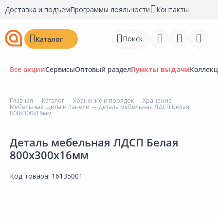
Доставка и подъем
Программы лояльности
Контакты
Поиск
Каталог
Все акции
Сервисы
Оптовый раздел
Пункты выдачи
Коллек
Главная
—
Каталог
—
Хранение и порядок
—
Хранение
—
Мебельные щиты и панели
— Деталь мебельная ЛДСП Белая
Войти
800х300х16мм
Регистрация
Деталь мебельная ЛДСП Белая
800х300х16мм
Перейти к сравнению
Избранное
Код товара:
16135001
Недавно просмотренные
товары