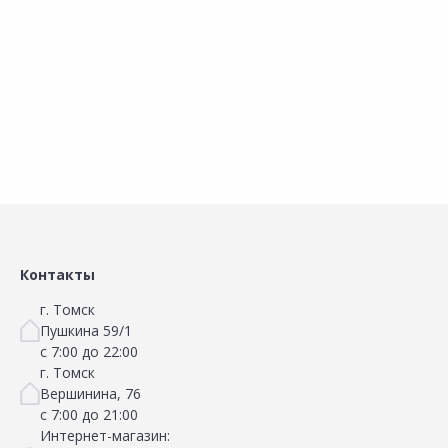
В корзину
В корзину
Сравнить
Сравнить
Добавить в Избранное
Добавить в Избранное
Наличие на складах
Наличие на складах
Контакты
г. Томск
Пушкина 59/1
с 7:00 до 22:00
г. Томск
Вершинина, 76
с 7:00 до 21:00
Интернет-магазин: