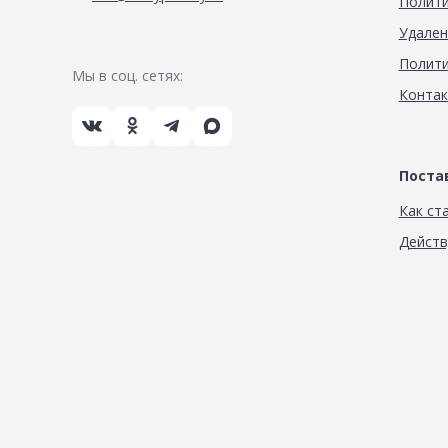
Полити
Удален
Полити
Мы в соц. сетях:
Конта
Пост
Как ст
Дейст