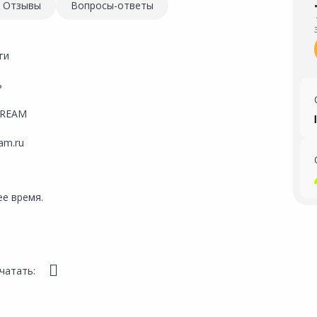
Отзывы
Вопросы-ответы
ги
ь
TREAM
eam.ru
е время.
чатать: