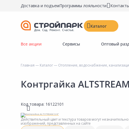
Доставка и подъем
Программы лояльности
Контакт
Каталог
Все акции
Сервисы
Оптовый раз
Строительные материалы
Двери, окна, замки
Главная
—
Каталог
—
Отопление, водоснабжение, канализац
Инструменты и крепёж
Напольные покрытия
Контргайка ALTSTREAM
Керамическая плитка
Обои
Код товара:
16122101
Потолочные и стеновые покрытия
Краски, герметики, пропитки
Действительный цвет и текстура товаров могут незначительно
изображений, представленных на сайте