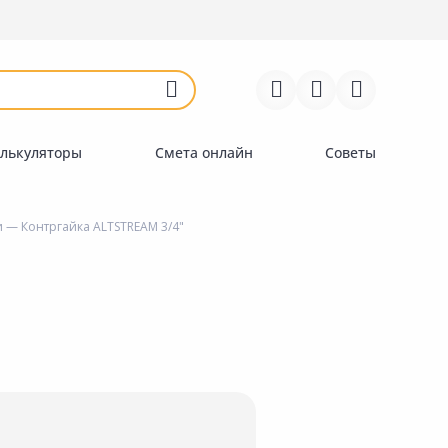
Войти
Регистрация
Перейти к сравнению
Избранное
Недавно просмотренные
товары
лькуляторы
Смета онлайн
Советы
и
— Контргайка ALTSTREAM 3/4"