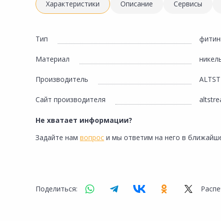
Инженерная электрика
Характеристики
Описание
Сервисы
Вентиляция, климатическое оборудование
Освещение
Тип
фитин
Отопление, водоснабжение, канализация
Материал
никел
Сантехника, мебель для ванной комнаты
Производитель
ALTS
Сауны и бани
Сайт производителя
altstr
Интерьер, текстиль, камины, оформление
окон, картины
Не хватает информации?
Хранение и порядок
Задайте нам
вопрос
и мы ответим на него в ближайше
Товары для дома, подарки, бытовая химия
Кухни, мойки, смесители, бытовая техника
Туризм и отдых
Поделиться:
Распе
Автотовары