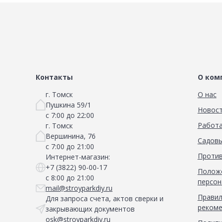
Контакты
О ком
г. Томск
О нас
Пушкина 59/1
Новос
с 7:00 до 22:00
Работа
г. Томск
Вершинина, 76
Садовы
с 7:00 до 21:00
Против
Интернет-магазин:
+7 (3822) 90-00-17
Положе
с 8:00 до 21:00
персон
mail@stroyparkdiy.ru
Правил
Для запроса счета, актов сверки и
рекоме
закрывающих документов
osk@stroyparkdiy.ru