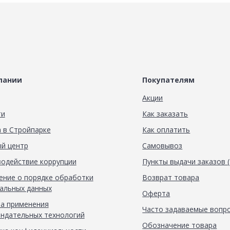
пании
Покупателям
Акции
ти
Как заказать
 в Стройпарке
Как оплатить
й центр
Самовывоз
одействие коррупции
Пункты выдачи заказов 
ние о порядке обработки
Возврат товара
альных данных
Оферта
а применения
Часто задаваемые вопр
ндательных технологий
Обозначение товара