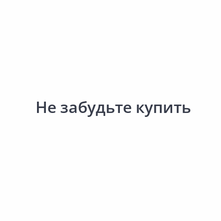
Сад и огород
Не забудьте купить
Выгодная цена
459.00 ₽
2 311.00 ₽
за шт
за шт
Код товара:
26367901
Код товара:
11198101
Герметик силиконовый TYTAN
Правило ЗУБР Мастер 1
Professional Санитарный
3.0_z01 3м
белый 280мл