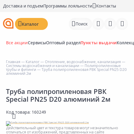
Доставка и подъем
Программы лояльности
Контакты
Поиск
Каталог
Все акции
Сервисы
Оптовый раздел
Пункты выдачи
Коллек
Главная
—
Каталог
—
Отопление, водоснабжение, канализация
—
Системы водоснабжения и канализации
—
Полипропиленовые
Войти
трубы и фитинги
— Труба полипропиленовая РВК Special PN25 D20
алюминий 2м
Регистрация
Труба полипропиленовая РВК
Перейти к сравнению
Special PN25 D20 алюминий 2м
Избранное
Код товара:
160249
Недавно просмотренные
товары
Действительный цвет и текстура товаров могут незначительно
отличаться от изображений, представленных на сайте