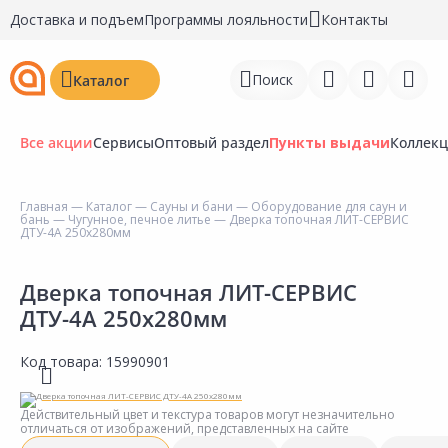
Доставка и подъем
Программы лояльности
Контакты
Поиск
Каталог
Все акции
Сервисы
Оптовый раздел
Пункты выдачи
Коллек
Главная
—
Каталог
—
Сауны и бани
—
Оборудование для саун и
бань
—
Чугунное, печное литье
— Дверка топочная ЛИТ-СЕРВИС
Войти
ДТУ-4А 250х280мм
Регистрация
Дверка топочная ЛИТ-СЕРВИС
ДТУ-4А 250х280мм
Перейти к сравнению
Избранное
Код товара:
15990901
Недавно просмотренные
Действительный цвет и текстура товаров могут незначительно
товары
отличаться от изображений, представленных на сайте