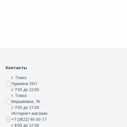
В корзину
В корзину
Сравнить
Сравнить
Добавить в Избранное
Добавить в Избранное
Наличие на складах
Наличие на складах
Контакты
г. Томск
Пушкина 59/1
с 7:00 до 22:00
г. Томск
Вершинина, 76
с 7:00 до 21:00
Интернет-магазин:
+7 (3822) 90-00-17
с 8:00 до 21:00