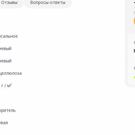
Отзывы
Вопросы-ответы
рсальное
невый
невый
целлюлоза
 г / м²
оритель
евая