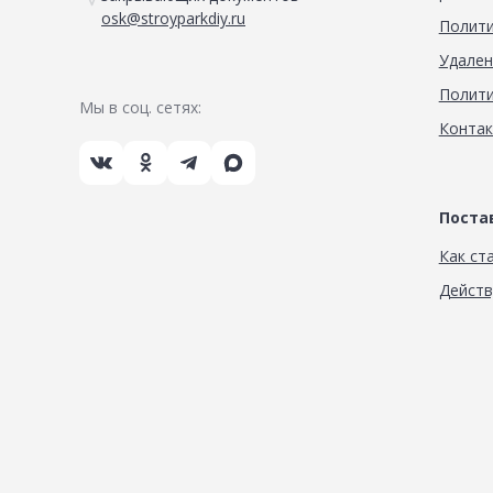
osk@stroyparkdiy.ru
Полити
Удален
Полити
Мы в соц. сетях:
Конта
Пост
Как ст
Дейст