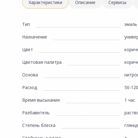
Инженерная электрика
Характеристики
Описание
Сервисы
Вентиляция, климатическое оборудование
Освещение
Тип
эмаль
Отопление, водоснабжение, канализация
Назначение
униве
Сантехника, мебель для ванной комнаты
Цвет
корич
Сауны и бани
Цветовая палитра
корич
Интерьер, текстиль, камины, оформление
окон, картины
Основа
нитро
Хранение и порядок
Расход
50-120
Товары для дома, подарки, бытовая химия
Время высыхания
1 час
Кухни, мойки, смесители, бытовая техника
Разбавитель
раств
Туризм и отдых
Степень блеска
глянц
Автотовары
Стойкость к влаге
+