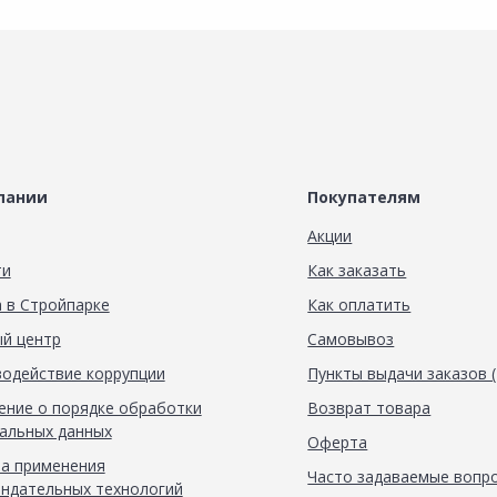
пании
Покупателям
Акции
ти
Как заказать
 в Стройпарке
Как оплатить
й центр
Самовывоз
одействие коррупции
Пункты выдачи заказов 
ние о порядке обработки
Возврат товара
альных данных
Оферта
а применения
Часто задаваемые вопр
ндательных технологий