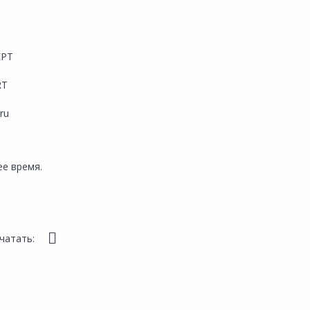
ЕРТ
RT
.ru
е время.
чатать: