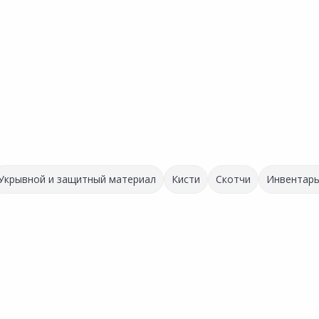
Укрывной и защитный материал
Кисти
Скотчи
Инвентарь
Выгодная цена
129.00 ₽
520.00 ₽
за шт
за шт
Код товара:
1848
Код товара:
33361801
Лента малярная 50ммх30м
Лента малярная MASTER
B