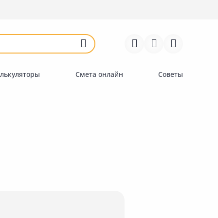
Войти
Регистрация
Перейти к сравнению
Избранное
Недавно просмотренные
товары
лькуляторы
Смета онлайн
Советы