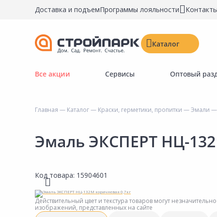
Доставка и подъем
Программы лояльности
Контакт
Каталог
Все акции
Сервисы
Оптовый раз
Строительные материалы
Двери, окна, замки
Главная
—
Каталог
—
Краски, герметики, пропитки
—
Эмали
— 
Инструменты и крепёж
Напольные покрытия
Эмаль ЭКСПЕРТ НЦ-132
Керамическая плитка
Обои
Код товара:
15904601
Потолочные и стеновые покрытия
Краски, герметики, пропитки
Действительный цвет и текстура товаров могут незначительно
изображений, представленных на сайте