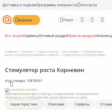
Доставка и подъем
Программы лояльности
Контакты
Поиск
Каталог
Все акции
Сервисы
Оптовый раздел
Пункты выдачи
Коллек
Главная
—
Каталог
—
Сад и огород
—
Агрохимия
—
Стимуляторы
роста, корнеобразования и завязи
— Стимулятор роста Корневин
Войти
Регистрация
Стимулятор роста Корневин
Перейти к сравнению
Код товара:
15876501
Избранное
Действительный цвет и текстура товаров могут незначительно
отличаться от изображений, представленных на сайте
Недавно просмотренные
Характеристики
Описание
Сервисы
Отзыв
товары