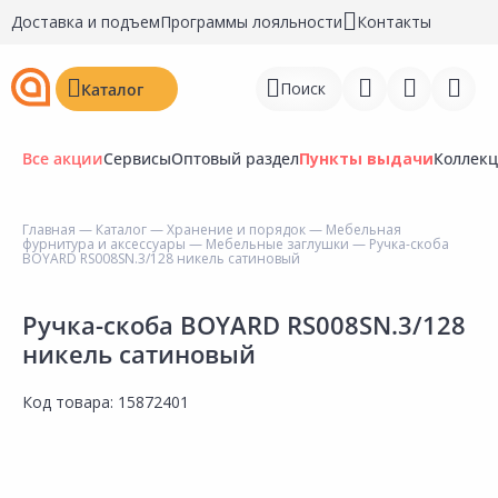
Доставка и подъем
Программы лояльности
Контакты
Поиск
Каталог
Все акции
Сервисы
Оптовый раздел
Пункты выдачи
Коллек
Главная
—
Каталог
—
Хранение и порядок
—
Мебельная
фурнитура и аксессуары
—
Мебельные заглушки
— Ручка-скоба
Войти
BOYARD RS008SN.3/128 никель сатиновый
Регистрация
Ручка-скоба BOYARD RS008SN.3/128
никель сатиновый
Перейти к сравнению
Избранное
Код товара:
15872401
Недавно просмотренные
товары