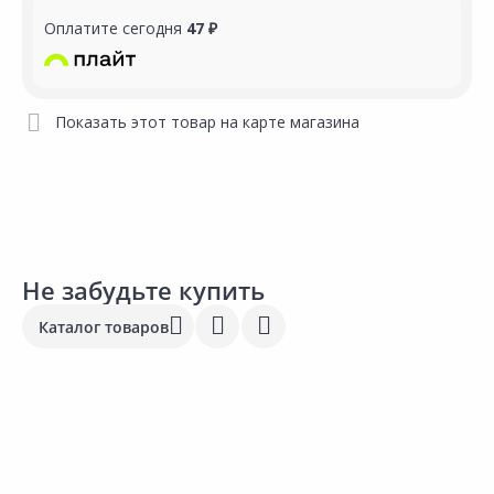
Оплатите сегодня
47 ₽
Показать этот товар на карте магазина
Не забудьте купить
Каталог товаров
1
113.00 ₽
130.00 ₽
з
за упак
за упак
К
Код товара:
15521001
Код товара:
22181601