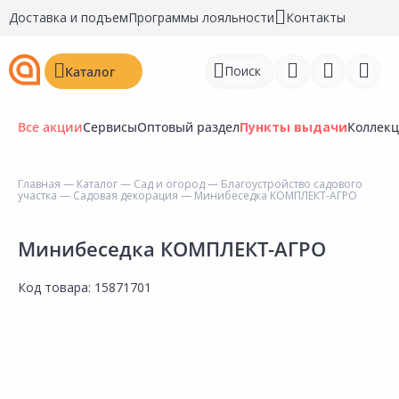
Доставка и подъем
Программы лояльности
Контакты
Поиск
Каталог
Все акции
Сервисы
Оптовый раздел
Пункты выдачи
Коллек
Главная
—
Каталог
—
Сад и огород
—
Благоустройство садового
участка
—
Садовая декорация
— Минибеседка КОМПЛЕКТ-АГРО
Войти
Регистрация
Минибеседка КОМПЛЕКТ-АГРО
Перейти к сравнению
Код товара:
15871701
Избранное
Недавно просмотренные
товары